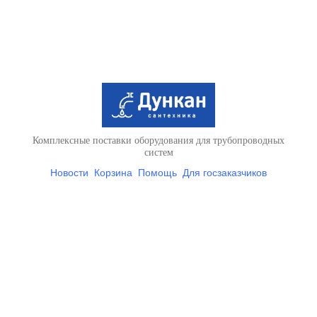
Комплексные поставки оборудования для трубопроводных
систем
Новости
Корзина
Помощь
Для госзаказчиков
Условия доставки и оплаты
Контакты
Вся представленная на
сайте информация носит справочный характер и ни при каких
условиях не является
публичной афертой, определяемой положениями Статьи 437
Гражданского кодекса РФ
+7 (812) 712-01-41