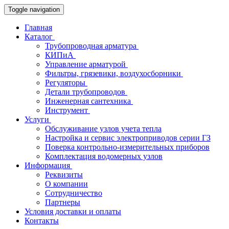
Toggle navigation
Главная
Каталог
Трубопроводная арматура
КИПиА
Управление арматурой
Фильтры, грязевики, воздухосборники
Регуляторы
Детали трубопроводов
Инженерная сантехника
Инструмент
Услуги
Обслуживание узлов учета тепла
Настройка и сервис электроприводов серии ГЗ
Поверка контрольно-измерительных приборов
Комплектация водомерных узлов
Информация
Реквизиты
О компании
Сотрудничество
Партнеры
Условия доставки и оплаты
Контакты