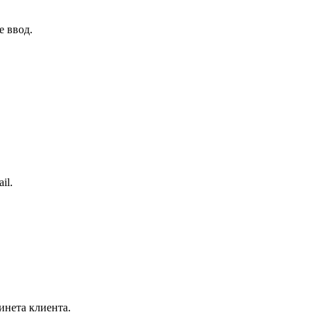
е ввод.
il.
инета клиента.