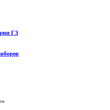
ерии ГЗ
риборов
тем