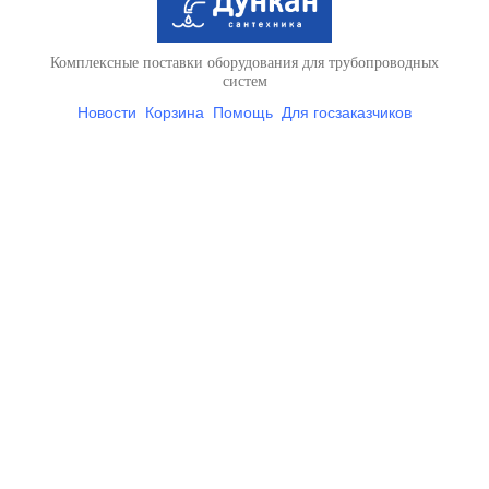
Комплексные поставки оборудования для трубопроводных
систем
Новости
Корзина
Помощь
Для госзаказчиков
Условия доставки и оплаты
Контакты
Вся представленная на
сайте информация носит справочный характер и ни при каких
условиях не является
публичной афертой, определяемой положениями Статьи 437
Гражданского кодекса РФ
+7 (812) 712-01-41
+7 (812) 955-33-72
spb@dunkan.pro
Поделиться ссылкой: