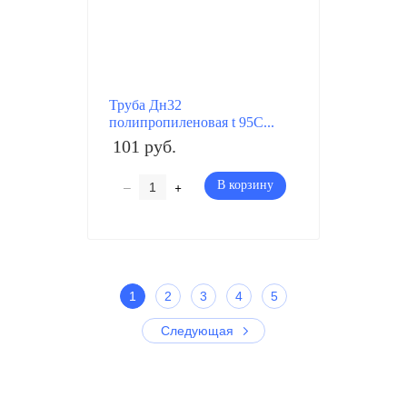
Труба Дн32
полипропиленовая t 95C...
101 руб.
–
+
В корзину
1
2
3
4
5
Следующая