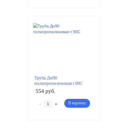
Труба Дн90
полипропиленовая t 90C
554 руб.
–
+
В корзину