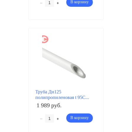
–
+
В корзину
Труба Дн125
полипропиленовая t 95C...
1 989 руб.
–
+
В корзину