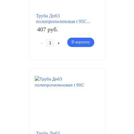
Труба Дн63
полипропиленовая t 95C...
407 руб.
–
+
В корзину
Труба Дн63