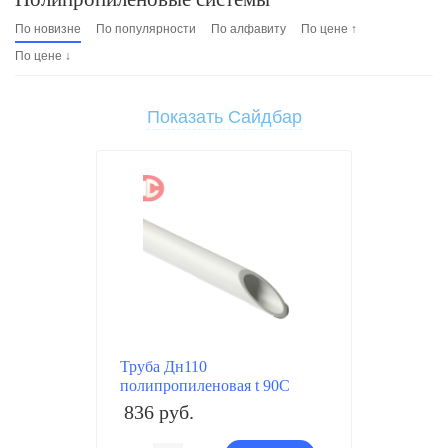
По новизне
По популярности
По алфавиту
По цене ↑
По цене ↓
Показать Сайдбар
Труба Дн110
полипропиленовая t 90C
836 руб.