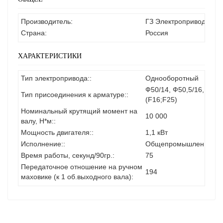
Производитель:
ГЗ Электропривод
Страна:
Россия
ХАРАКТЕРИСТИКИ
Тип электропривода::
Однооборотный
Ф50/14, Ф50,5/16, Ф60/
Тип присоединения к арматуре::
(F16;F25)
Номинальный крутящий момент на
10 000
валу, Н*м::
Мощность двигателя::
1,1 кВт
Исполнение::
Общепромышленное
Время работы, секунд/90гр.:
75
Передаточное отношение на ручном
194
маховике (к 1 об.выходного вала):