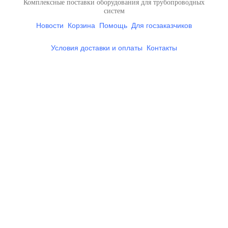
Комплексные поставки оборудования для трубопроводных
систем
Новости
Корзина
Помощь
Для госзаказчиков
Условия доставки и оплаты
Контакты
Вся представленная на
сайте информация носит справочный характер и ни при каких
условиях не является
публичной афертой, определяемой положениями Статьи 437
Гражданского кодекса РФ
+7 (812) 712-01-41
+7 (812) 955-33-72
spb@dunkan.pro
Поделиться ссылкой:
kroerov.ru
Разработка интернет-магазина —