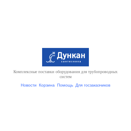
Комплексные поставки оборудования для трубопроводных
систем
Новости
Корзина
Помощь
Для госзаказчиков
Условия доставки и оплаты
Контакты
Вся представленная на
сайте информация носит справочный характер и ни при каких
условиях не является
публичной афертой, определяемой положениями Статьи 437